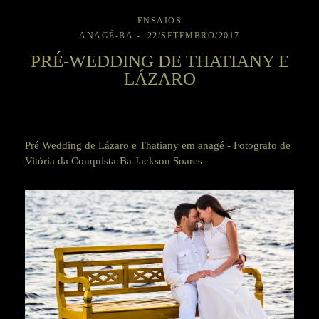
ENSAIOS
ANAGÉ-BA
22/SETEMBRO/2017
PRÉ-WEDDING DE THATIANY E
LÁZARO
Pré Wedding de Lázaro e Thatiany em anagé - Fotografo de
Vitória da Conquista-Ba Jackson Soares